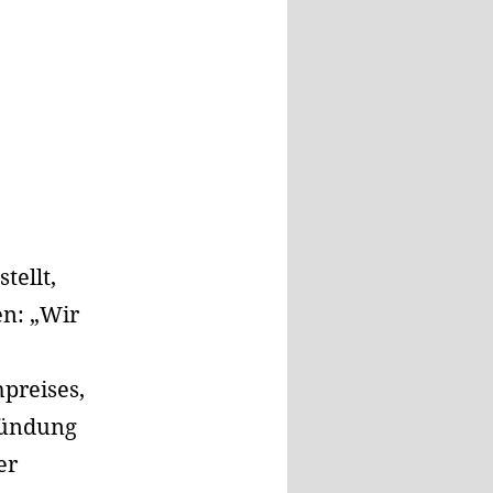
tellt,
en: „Wir
preises,
ründung
er