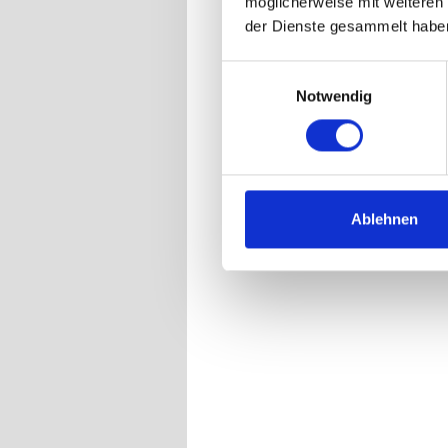
möglicherweise mit weiteren
Zeki Dem
der Dienste gesammelt habe
Menschen
Einwilligungsauswahl
beide Fil
Notwendig
„Migra“ 
der Gärt
Tochter 
Ablehnen