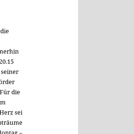
 die
merhin
20.15
 seiner
örder
Für die
em
Herz sei
lbträume
Montag –