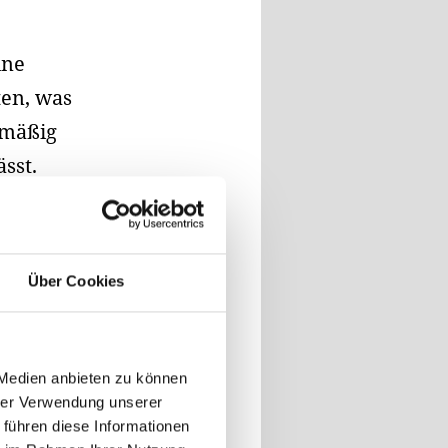
ine
ten, was
lmäßig
sst.
17. Der
Über Cookies
 eine der
aubaren
pert,
 Medien anbieten zu können
hrer Verwendung unserer
 führen diese Informationen
kolorit: