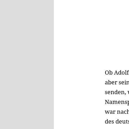
Ob Adolf
aber sei
senden, 
Namenspa
war nac
des deut