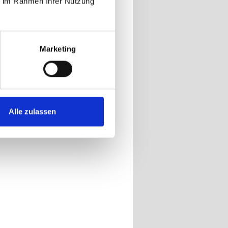
ie im Rahmen Ihrer Nutzung
n oder an
DR zeigt
ere: Die
Marketing
ann war
r seine
ill.
Alle zulassen