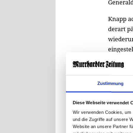
Generald
Knapp ac
derart p
wiederum
eingeste
Zum Glüc
Wiederse
Samstaga
Zustimmung
Münchene
originel
Diese Webseite verwendet 
Anzahl a
Wir verwenden Cookies, um I
durfte n
und die Zugriffe auf unsere 
Website an unsere Partner fü
Geschich