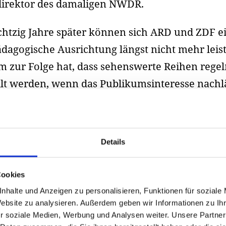
irektor des damaligen NWDR.
htzig Jahre später können sich ARD und ZDF e
ädagogische Ausrichtung längst nicht mehr leis
 zur Folge hat, dass sehenswerte Reihen rege
llt werden, wenn das Publikumsinteresse nachlä
k gibt’s die „Dritten“, die während der WM ein
hen ermöglichen, zum Beispiel an diesem
bend mit „Kommissar Pascha“ aus dem Jahr 20
Details
r Ermittler mit türkischen Wurzeln, bis heute
lsten Figuren inmitten der kaum noch übersch
Cookies
n TV-Krimis und grandios von Tim Seyfi verkör
nhalte und Anzeigen zu personalisieren, Funktionen für soziale
ur zweimal ermitteln. Die Komödien erzählen
Website zu analysieren. Außerdem geben wir Informationen zu I
r soziale Medien, Werbung und Analysen weiter. Unsere Partner
ten mit viel Atmosphäre und einer Menge Lokal