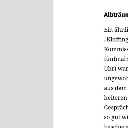
Albträum
Ein ähnl
„Kluftin
Kommiss
fünfmal 
Uhr) war 
ungewohn
aus dem 
heiteren
Gespräch
so gut w
beschere