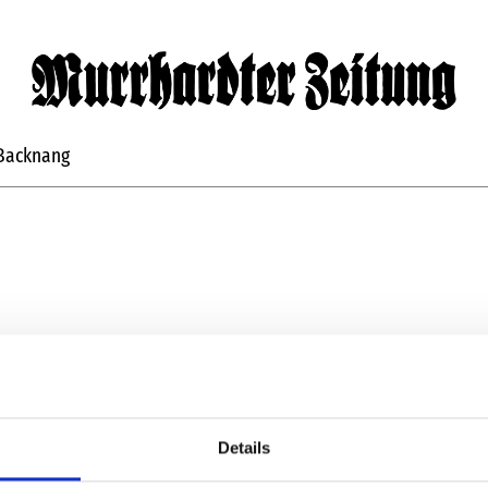
Backnang
rhardter Zeitung
Dire
 erreichen Sie täglich bis zu 5 000 Leser.
Tele
 unkompliziert Ihre Anzeige auf.
anze
Details