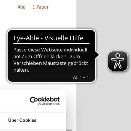
Abo
E-Paper
ktkontakt
fon 07191/808-118
igen@bkz.de
Über Cookies