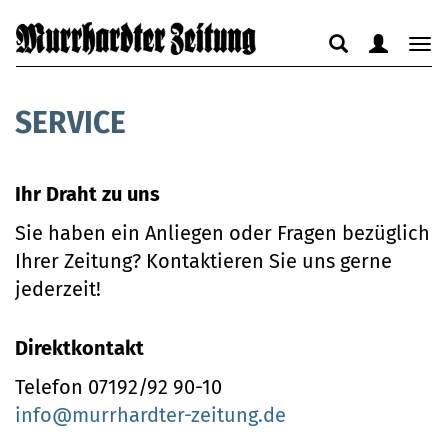
Suche
Benutzerm
Nav
anzeigen
anzeigen
anz
bzw.
bzw.
bzw
SERVICE
verbergen
verbergen
ver
Ihr Draht zu uns
Sie haben ein Anliegen oder Fragen bezüglich
Ihrer Zeitung? Kontaktieren Sie uns gerne
jederzeit!
Direktkontakt
Telefon 07192/92 90-10
info@murrhardter-zeitung.de