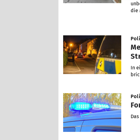
unbe
die
Pol
Me
St
In e
bric
Pol
Fo
Das 