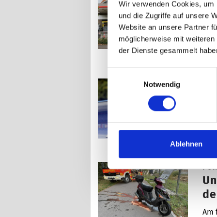
Wir verwenden Cookies, um I
Ga
und die Zugriffe auf unsere 
We
Website an unsere Partner fü
Ein 
möglicherweise mit weiteren
eine
der Dienste gesammelt habe
Einwilligungsauswahl
Pol
Notwendig
Ra
Es 
Lab
Ablehnen
Pol
Un
de
Am 