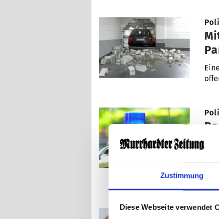
Pol
Mi
Pa
Eine
off
Pol
Ra
ve
Ein 
Unfä
Zustimmung
Diese Webseite verwendet 
Pol