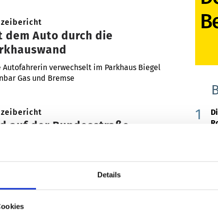
izeibericht
t dem Auto durch die
rkhauswand
 Autofahrerin verwechselt im Parkhaus Biegel
enbar Gas und Bremse
izeibericht
D
R
d auf der Bundesstraße
rursacht mehrere Unfälle
E
A
Rad hat sich auf der B 29 gelöst und mehrere
lle verursacht.
Ä
Details
M
Ma
Cookies
izeibericht
Ba