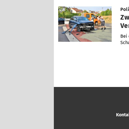
Pol
Zw
Ve
Bei
Sch
Konta