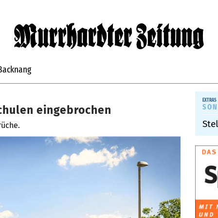
Backnang
SON
chulen eingebrochen
Ste
rüche.