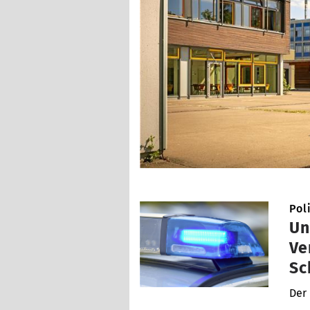
Pol
Un
Ve
Sc
Der 