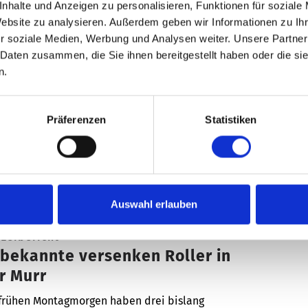
nhalte und Anzeigen zu personalisieren, Funktionen für soziale
salarm an Tankstelle in
Website zu analysieren. Außerdem geben wir Informationen zu I
instadt-Endersbach
r soziale Medien, Werbung und Analysen weiter. Unsere Partner
Transporter beschädigte das Entlüftungsventil
 Daten zusammen, die Sie ihnen bereitgestellt haben oder die s
s Kraftstofftanks.
n.
izeibericht
Präferenzen
Statistiken
dfahrerin von Hund gebissen
handelte sich vermutlich um einen grau-weißen
radoodle.
Auswahl erlauben
izeibericht
bekannte versenken Roller in
r Murr
frühen Montagmorgen haben drei bislang