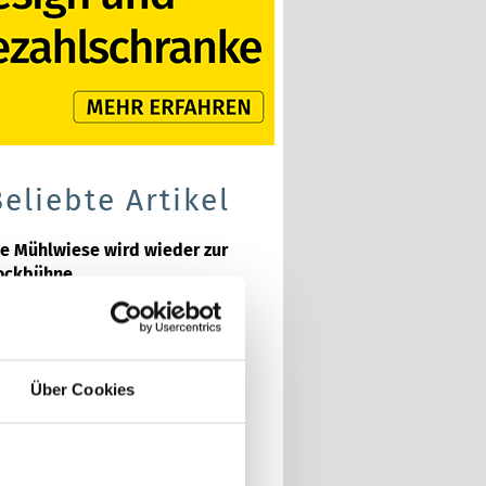
Beliebte Artikel
ie Mühlwiese wird wieder zur
ockbühne
in starker Jahrgang nimmt
bschied
rger mit Jugendgruppe in
Über Cookies
urrhardt
rktplatz wird zur Festmeile
den erlaubt – mit Vorsicht