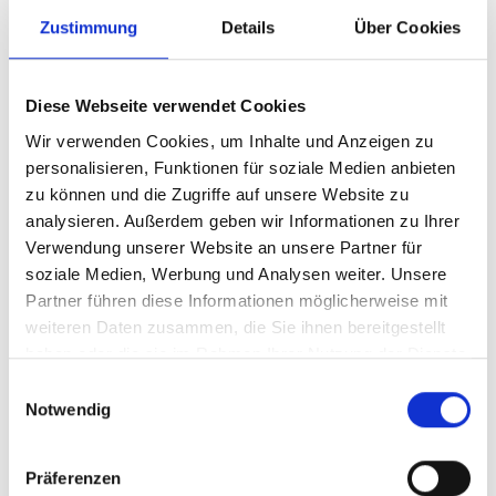
Zustimmung
Details
Über Cookies
Anrede
Diese Webseite verwendet Cookies
Wir verwenden Cookies, um Inhalte und Anzeigen zu
Nachname oder Firma
personalisieren, Funktionen für soziale Medien anbieten
zu können und die Zugriffe auf unsere Website zu
analysieren. Außerdem geben wir Informationen zu Ihrer
Vorname
Verwendung unserer Website an unsere Partner für
soziale Medien, Werbung und Analysen weiter. Unsere
Partner führen diese Informationen möglicherweise mit
weiteren Daten zusammen, die Sie ihnen bereitgestellt
Straße
haben oder die sie im Rahmen Ihrer Nutzung der Dienste
gesammelt haben.
Einwilligungsauswahl
Notwendig
Haus-Nr.
Präferenzen