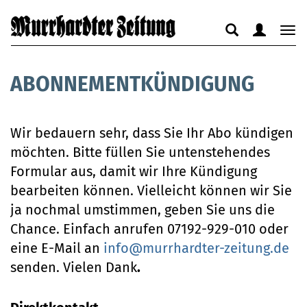
Suche
Benutzerm
Nav
anzeigen
anzeigen
anz
bzw.
bzw.
bzw
ABONNEMENTKÜNDIGUNG
verbergen
verbergen
ver
Wir bedauern sehr, dass Sie Ihr Abo kündigen
möchten. Bitte füllen Sie untenstehendes
Formular aus, damit wir Ihre Kündigung
bearbeiten können. Vielleicht können wir Sie
ja nochmal umstimmen, geben Sie uns die
Chance. Einfach anrufen 07192-929-010 oder
eine E-Mail an
info@murrhardter-zeitung.de
senden. Vielen Dank
.