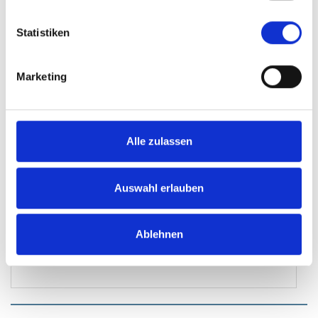
PLZ
Statistiken
Ort
Marketing
Vorwahl
Alle zulassen
Auswahl erlauben
Telefon
Ablehnen
E-Mail