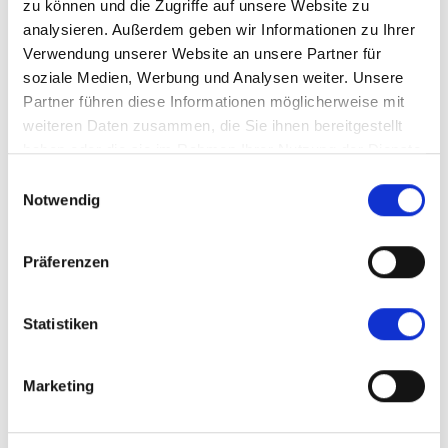
zu können und die Zugriffe auf unsere Website zu
E-Paper
analysieren. Außerdem geben wir Informationen zu Ihrer
Verwendung unserer Website an unsere Partner für
Print-Plus
soziale Medien, Werbung und Analysen weiter. Unsere
Print-Pur
Partner führen diese Informationen möglicherweise mit
weiteren Daten zusammen, die Sie ihnen bereitgestellt
Online Plus
haben oder die sie im Rahmen Ihrer Nutzung der Dienste
Digital Plus
gesammelt haben.
Einwilligungsauswahl
Notwendig
Aktionsabo
Probeabo
Präferenzen
Kunden-Nr.
Statistiken
Marketing
Nachname oder Firma