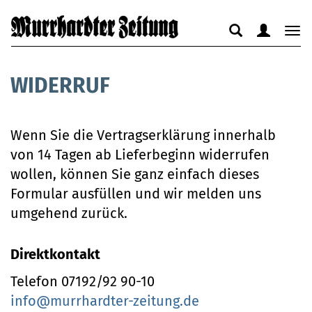
Suche
Benutzerm
Nav
anzeigen
anzeigen
anz
bzw.
bzw.
bzw
WIDERRUF
verbergen
verbergen
ver
Wenn Sie die Vertragserklärung innerhalb
von 14 Tagen ab Lieferbeginn widerrufen
wollen, können Sie ganz einfach dieses
Formular ausfüllen und wir melden uns
umgehend zurück.
Direktkontakt
Telefon 07192/92 90-10
info@murrhardter-zeitung.de