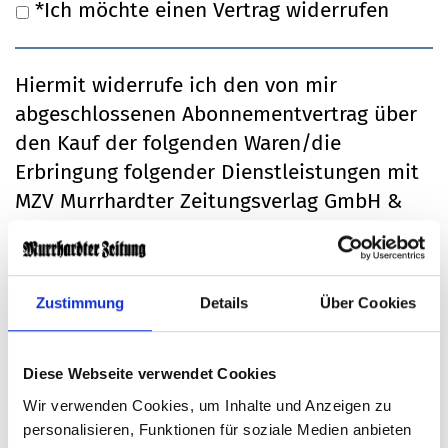
Ich möchte einen Vertrag widerrufen
Hiermit widerrufe ich den von mir
abgeschlossenen Abonnementvertrag über
den Kauf der folgenden Waren/die
Erbringung folgender Dienstleistungen mit
MZV Murrhardter Zeitungsverlag GmbH &
Co. KG, Grabenstraße 23, 71540 Murrhardt,
Tel. 07192/92 90-0, E-Mail:
info@murrhardter-zeitung.de
Zustimmung
Details
Über Cookies
Abonnement
Diese Webseite verwendet Cookies
Print & E-Paper
Wir verwenden Cookies, um Inhalte und Anzeigen zu
personalisieren, Funktionen für soziale Medien anbieten
Print