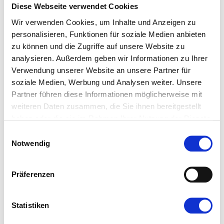
Diese Webseite verwendet Cookies
Wir verwenden Cookies, um Inhalte und Anzeigen zu
personalisieren, Funktionen für soziale Medien anbieten
zu können und die Zugriffe auf unsere Website zu
analysieren. Außerdem geben wir Informationen zu Ihrer
Verwendung unserer Website an unsere Partner für
soziale Medien, Werbung und Analysen weiter. Unsere
Partner führen diese Informationen möglicherweise mit
weiteren Daten zusammen, die Sie ihnen bereitgestellt
haben oder die sie im Rahmen Ihrer Nutzung der Dienste
gesammelt haben.
Verglichen mit der Ausgangsplanung habe sie „ein
Einwilligungsauswahl
Notwendig
Vielfaches an finanzieller Absicherung durchgesetzt“,
betont die Gewerkschaft. Der Vertrag umfasse
deutlich verbesserte Abfindungsregelungen im
Präferenzen
Umfang bis zu 250 000 Euro. Vereinbart wurde auch
ein hoher Mitgliederbonus im Gesamtvolumen von
Statistiken
3,25 Millionen Euro allein für IG-Metall-Angehörige –
die individuelle Höhe richtet sich nach der Dauer der