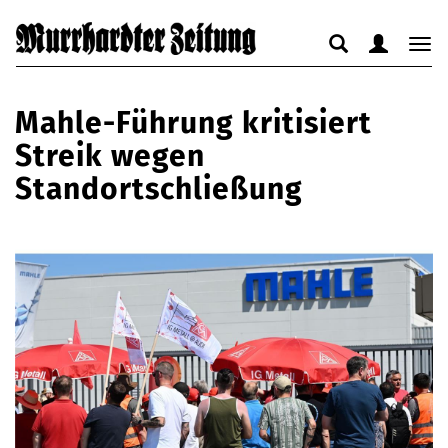
Suche
Benutzerm
Nav
anzeigen
anzeigen
anz
bzw.
bzw.
bzw
Mahle-Führung kritisiert
verbergen
verbergen
ver
Streik wegen
Standortschließung