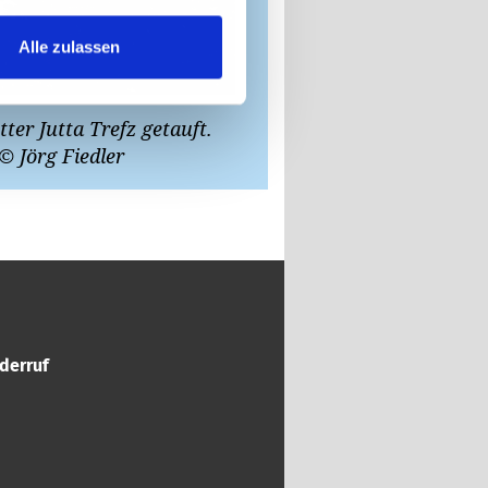
Alle zulassen
er Jutta Trefz getauft.
Für Bürgermeister 
© Jörg Fiedler
Gewahrsam und siche
derruf