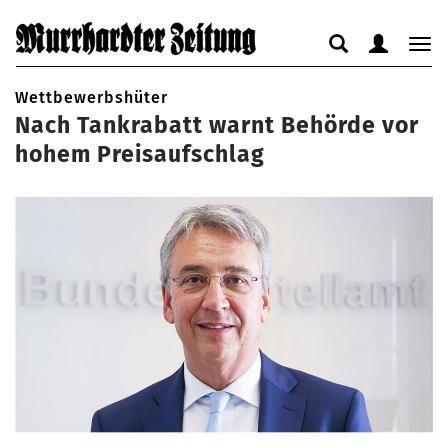
Suche
Benutzerm
Nav
anzeigen
anzeigen
anz
bzw.
bzw.
Wettbewerbshüter
bzw
Nach Tankrabatt warnt Behörde vor
verbergen
verbergen
ver
hohem Preisaufschlag