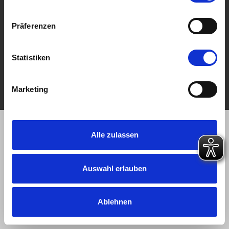
AGB
Widerruf
Präferenzen
Mail an die Redaktion
Leserbrief
Kündigung Abo
Copyright – Stroh. Druck und Medien GmbH Backnang
Statistiken
Marketing
NACH OBEN
Alle zulassen
Auswahl erlauben
Ablehnen