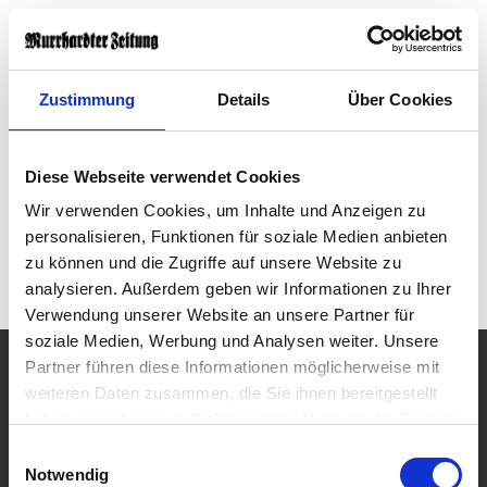
Suche
Benutzerm
Nav
anzeigen
anzeigen
anz
Zustimmung
Details
Über Cookies
bzw.
bzw.
bzw
Leider ist ein Fehler aufgetreten.
verbergen
verbergen
ver
Bitte entschuldigen Sie die Unannehmlichkeiten!
Diese Webseite verwendet Cookies
Bitte versuchen Sie es erneut. Sollten Sie weiterhin
Wir verwenden Cookies, um Inhalte und Anzeigen zu
Probleme haben,
dann wenden Sie sich bitte telefonisch oder per E-Mail
personalisieren, Funktionen für soziale Medien anbieten
an uns.
zu können und die Zugriffe auf unsere Website zu
Unsere Mitarbeiter helfen Ihnen gerne weiter.
analysieren. Außerdem geben wir Informationen zu Ihrer
Verwendung unserer Website an unsere Partner für
soziale Medien, Werbung und Analysen weiter. Unsere
Partner führen diese Informationen möglicherweise mit
Anzeigen
Mediadaten
Abo
E-Paper
weiteren Daten zusammen, die Sie ihnen bereitgestellt
haben oder die sie im Rahmen Ihrer Nutzung der Dienste
Kontakt
Impressum
Datenschutz
Wir über uns
gesammelt haben.
Einwilligungsauswahl
Notwendig