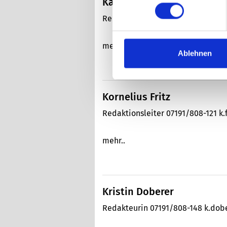
Kai Wieland
Redakteur 07191/808-153 k.wiel
mehr..
Ablehnen
Kornelius Fritz
Redaktionsleiter 07191/808-121 k.
mehr..
Kristin Doberer
Redakteurin 07191/808-148 k.do