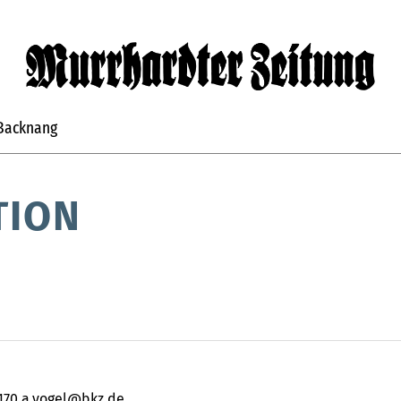
Backnang
TION
-170 a.vogel@bkz.de