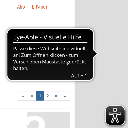
Abo
E-Paper
←
«
1
2
»
→