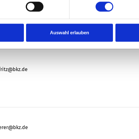
and@bkz.de
Auswahl erlauben
fritz@bkz.de
berer@bkz.de