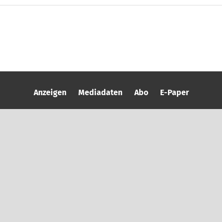
Anzeigen
Mediadaten
Abo
E-Paper
kt
Impressum
Datenschutz
Wir über uns
AGB
Wi
Mail an die Redaktion
Leserbrief
Kündigung Abo
Copyright – Stroh. Druck und Medien GmbH Backnang
NACH OBEN