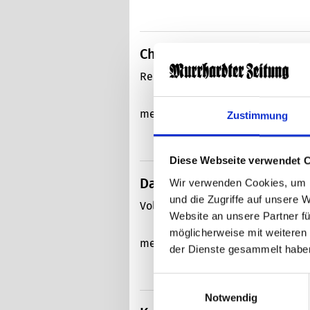
Christine Schick
Redakteurin 07192/929020 c.schi
mehr..
Zustimmung
Diese Webseite verwendet 
Daniela Wahl
Wir verwenden Cookies, um I
und die Zugriffe auf unsere 
Volontärin 07191/808-132 d.wahl
Website an unsere Partner fü
möglicherweise mit weiteren
mehr..
der Dienste gesammelt habe
Einwilligungsauswahl
Notwendig