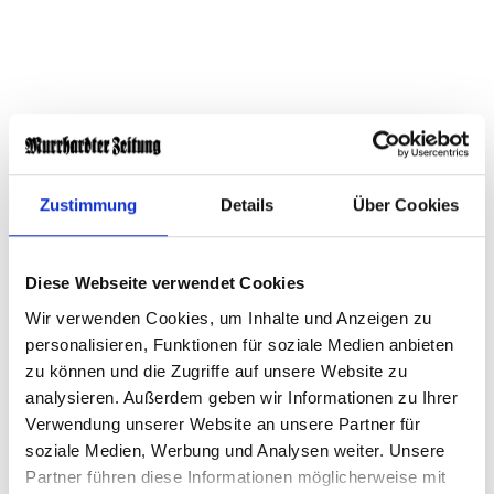
Zustimmung
Details
Über Cookies
Zwei „Choral-Improvisationen op. 65“ von Sigfrid
Diese Webseite verwendet Cookies
Karg-Elert (1877 bis 1933) nehmen dieses Thema
Wir verwenden Cookies, um Inhalte und Anzeigen zu
gleichfalls auf. Das Moment des Übergangs wird zwar
personalisieren, Funktionen für soziale Medien anbieten
sehr düster und elegisch verstanden und doch ist da
zu können und die Zugriffe auf unsere Website zu
ein feiner, wissender Klang des innerlichen
analysieren. Außerdem geben wir Informationen zu Ihrer
Verwendung unserer Website an unsere Partner für
Akzeptierens, welches erkennt, dass alle Trauer, alle
soziale Medien, Werbung und Analysen weiter. Unsere
Not Teil des großen Lebenszyklus ist. Daher eignet der
Partner führen diese Informationen möglicherweise mit
Musik trotz aller Bedrückung etwas Schwebendes, das