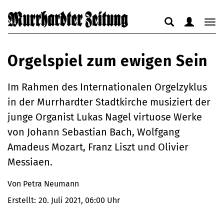
Suche
Benutzerm
Nav
anzeigen
anzeigen
anz
bzw.
bzw.
bzw
Orgelspiel zum ewigen Sein
verbergen
verbergen
ver
Im Rahmen des Internationalen Orgelzyklus
in der Murrhardter Stadtkirche musiziert der
junge Organist Lukas Nagel virtuose Werke
von Johann Sebastian Bach, Wolfgang
Amadeus Mozart, Franz Liszt und Olivier
Messiaen.
Von Petra Neumann
Erstellt:
20. Juli 2021, 06:00 Uhr