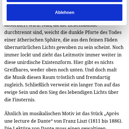
die die Lebenswogen nichts auszurichten vermögen.
Sie werden immer flacher, bis sie einem Strich
Ablehnen
gleichen, der von der Sogwirkung des Todes
absorbiert wird. Nun, da die Lebensbande
durchtrennt sind, weicht die dunkle Pforte des Todes
einer ätherischen Sphäre, die aus den feinen Fäden
übernatürlichen Lichts gewoben zu sein scheint. Noch
immer lockt und zieht das Leitmotiv immer weiter in
diese unirdische Existenzform. Hier gibt es nichts
Greifbares, weder oben noch unten. Und doch malt
die Musik diesen Raum tröstlich und fremdartig
zugleich. Schließlich verweist ein langer Ton auf das
ewige Sein und den Sieg des lebendigen Lichts über
die Finsternis.
Ähnlich im musikalischen Motiv ist das Stück „Après
une lecture de Dante“ von Franz Liszt (1811 bis 1886).
Die Lektüre von Dante muss einen gewaltigen