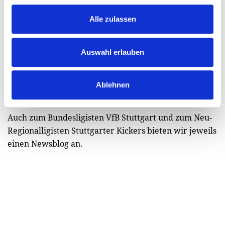
Alle zulassen
Auswahl erlauben
Hier erfahren Sie alles Wichtige rund um den
Ablehnen
Amateurfußball in der Region.
Auch zum Bundesligisten VfB Stuttgart und zum Neu-
Regionalligisten Stuttgarter Kickers bieten wir jeweils
einen Newsblog an.