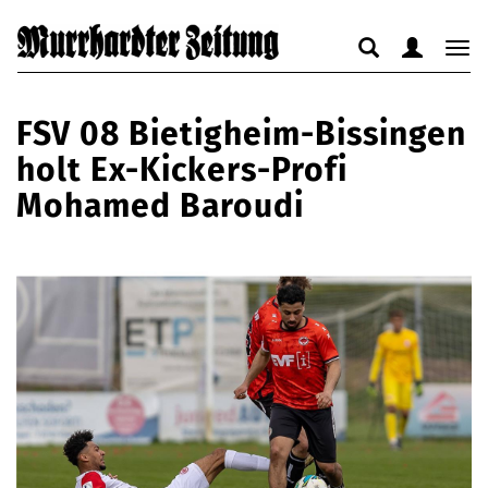
Suche
Benutzerm
Nav
anzeigen
anzeigen
anz
bzw.
bzw.
bzw
FSV 08 Bietigheim-Bissingen
verbergen
verbergen
ver
holt Ex-Kickers-Profi
Mohamed Baroudi