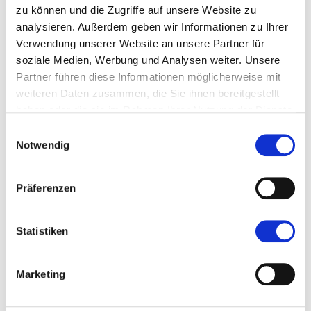
Amateurbereich, halten wir Sie, liebe Leserinnen und
zu können und die Zugriffe auf unsere Website zu
Leser, quer durch alle Ligen auf dem Laufenden.
analysieren. Außerdem geben wir Informationen zu Ihrer
Verwendung unserer Website an unsere Partner für
Was gibt es Neues bei den Vereinen und
soziale Medien, Werbung und Analysen weiter. Unsere
Mannschaften? Welche wichtigen Spiele stehen an?
Partner führen diese Informationen möglicherweise mit
Welche Spieler fallen aus? Welche Spielertransfers
weiteren Daten zusammen, die Sie ihnen bereitgestellt
bahnen sich an? Wo wackelt ein Trainer?
haben oder die sie im Rahmen Ihrer Nutzung der Dienste
gesammelt haben.
Einwilligungsauswahl
Notwendig
Präferenzen
Statistiken
Marketing