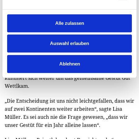
Lisa Müller ging nicht mit nach Vancouver
Alle zulassen
Damals war sie auch auf die Fernbeziehung auf zwei
Kontinenten angesprochen worden. Der 131-malige
Auswahl erlauben
Nationalspieler steht seit dem vergangenen Sommer
bei den Vancouver Whitecaps in der
nordamerikanischen Profiliga MLS unter Vertrag.
Ablehnen
Seine Frau ging nicht mit und blieb in Bayern. Sie
kümmert sich weiter um das gemeinsame Gestüt Gut
Wettlkam.
„Die Entscheidung ist uns nicht leichtgefallen, dass wir
auf zwei Kontinenten weiter arbeiten“, sagte Lisa
Müller. Es sei auch nie die Frage gewesen, „dass wir
unser Gestüt für ein Jahr alleine lassen“.