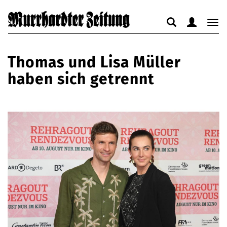
Suche
Benutzerm
Nav
anzeigen
anzeigen
anz
bzw.
bzw.
bzw
Thomas und Lisa Müller
verbergen
verbergen
ver
haben sich getrennt