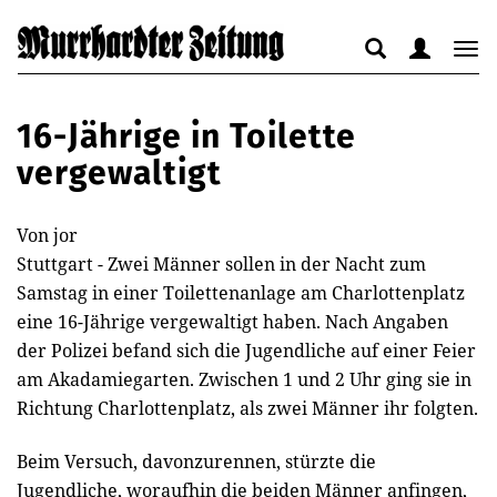
Suche
Benutzerm
Nav
anzeigen
anzeigen
anz
bzw.
bzw.
bzw
16-Jährige in Toilette
verbergen
verbergen
ver
vergewaltigt
Von jor
Stuttgart - Zwei Männer sollen in der Nacht zum
Samstag in einer Toilettenanlage am Charlottenplatz
eine 16-Jährige vergewaltigt haben. Nach Angaben
der Polizei befand sich die Jugendliche auf einer Feier
am Akadamiegarten. Zwischen 1 und 2 Uhr ging sie in
Richtung Charlottenplatz, als zwei Männer ihr folgten.
Beim Versuch, davonzurennen, stürzte die
Jugendliche, woraufhin die beiden Männer anfingen,