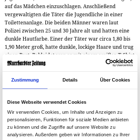
auf das Mädchen einzuschlagen. Anschließend
vergewaltigten die Täter die Jugendliche in einer
Toilettenanlage. Die beiden Männer waren laut
Polizei zwischen 25 und 30 Jahre alt und hatten eine
dunkle Hautfarbe. Einer der Täter war circa 1,80 bis
1,90 Meter groß, hatte dunkle, lockige Haare und trug
einen Bart. Bekleidet war er mit einem weißen T-Shirt
und einer langen Jeans. Der zweite Täter war etwa
1,70 Meter groß und hatte dunkle Haare sowie eine
dünne Figur. Eine seiner Waden war tätowiert. Er
Zustimmung
Details
Über Cookies
trug eine „Gucci“-Schildmütze, ein blaues T-Shirt und
eine kurze Jeans. Zeugen werden gebeten, sich unter
Diese Webseite verwendet Cookies
07 11 / 89 90 - 57 78 bei der Kriminalpolizei zu melden.
Wir verwenden Cookies, um Inhalte und Anzeigen zu
personalisieren, Funktionen für soziale Medien anbieten
zu können und die Zugriffe auf unsere Website zu
analysieren. Außerdem geben wir Informationen zu Ihrer