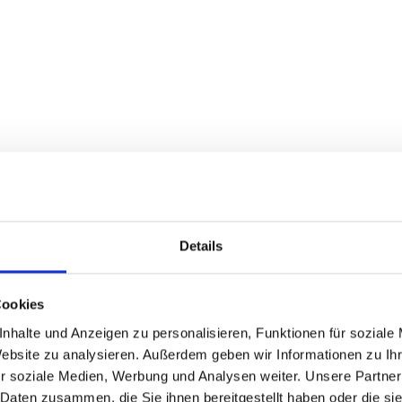
iner Rechtskurve alleinbeteiligt die Kontrolle 
nd überschlug sich.
Details
ahme stellte sich nach Angaben der Polizei he
Cookies
r dem Einfluss von THC gefahren war. Ein Atem
nhalte und Anzeigen zu personalisieren, Funktionen für soziale
le. Der 24-Jährige musste sich einer Blutentn
Website zu analysieren. Außerdem geben wir Informationen zu I
r soziale Medien, Werbung und Analysen weiter. Unsere Partner
 Daten zusammen, die Sie ihnen bereitgestellt haben oder die s