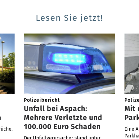
Lesen Sie jetzt!
Polizeibericht
Poliz
Unfall bei Aspach:
Mit
n
Mehrere Verletzte und
Par
100.000 Euro Schaden
rüche.
Eine A
Parkha
Der Unfallverursacher stand unter