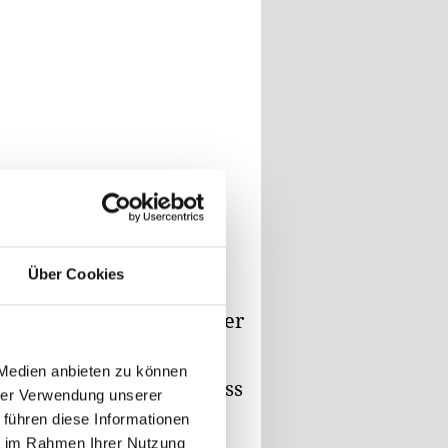
über sein Fahrzeug. Der
Über Cookies
raus, dass der Mann unter
alkoholtest ergab einen
 Medien anbieten zu können
ahme unterziehen und muss
hrer Verwendung unserer
 führen diese Informationen
ie im Rahmen Ihrer Nutzung