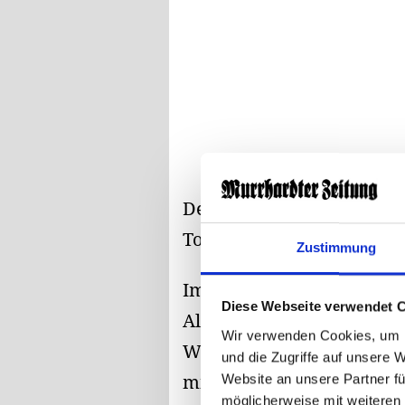
Der 24-Jährige verlor in e
Toyota kam vom Weg ab u
Zustimmung
Im Rahmen der Unfallaufn
Diese Webseite verwendet 
Alkoholeinfluss und unte
Wir verwenden Cookies, um I
Wert von etwa 0,5 Promil
und die Zugriffe auf unsere 
mit Anzeigen rechnen.
Website an unsere Partner fü
möglicherweise mit weiteren