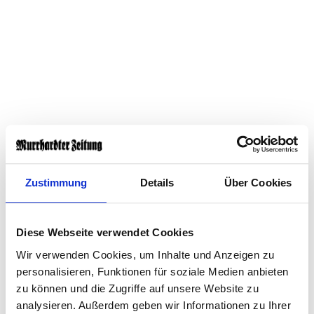
Der Pkw hatte Totalschaden und musste abgeschleppt
Zustimmung
Details
Über Cookies
werden. Der Schaden am Auto wird auf 20.000 Euro
geschätzt. Die Stadtbahn wurde ebenfalls beschädigt,
Diese Webseite verwendet Cookies
die Höhe des Schadens war zunächst unklar. Im
Wir verwenden Cookies, um Inhalte und Anzeigen zu
Bahnverkehr kam es wegen des Unfalls zu
personalisieren, Funktionen für soziale Medien anbieten
Behinderungen.
zu können und die Zugriffe auf unsere Website zu
analysieren. Außerdem geben wir Informationen zu Ihrer