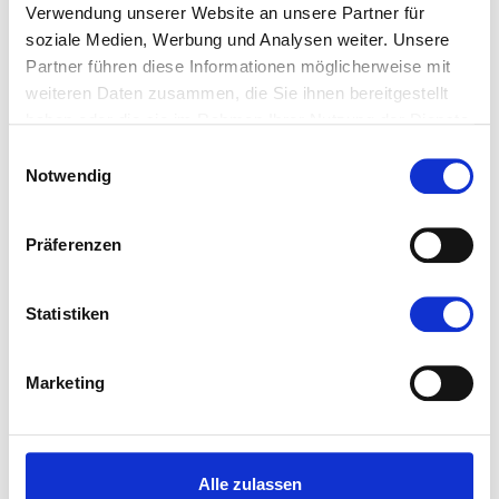
Verwendung unserer Website an unsere Partner für
Erstellt:
29. Mai 2026, 10:30 Uhr
soziale Medien, Werbung und Analysen weiter. Unsere
Partner führen diese Informationen möglicherweise mit
weiteren Daten zusammen, die Sie ihnen bereitgestellt
0
haben oder die sie im Rahmen Ihrer Nutzung der Dienste
gesammelt haben.
Einwilligungsauswahl
Notwendig
Präferenzen
Lesen Sie jetzt!
Statistiken
Marketing
Alle zulassen