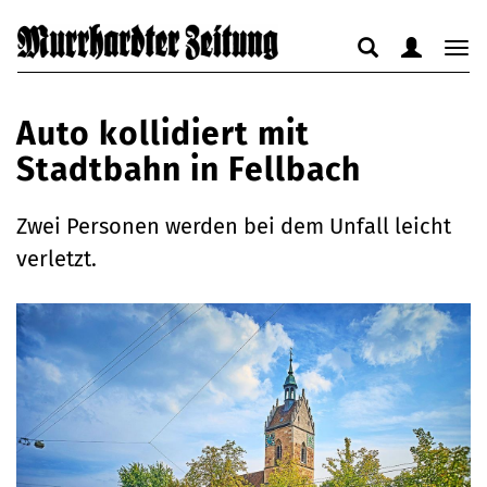
Suche
Benutzerm
Nav
anzeigen
anzeigen
anz
bzw.
bzw.
bzw
Auto kollidiert mit
verbergen
verbergen
ver
Stadtbahn in Fellbach
Zwei Personen werden bei dem Unfall leicht
verletzt.