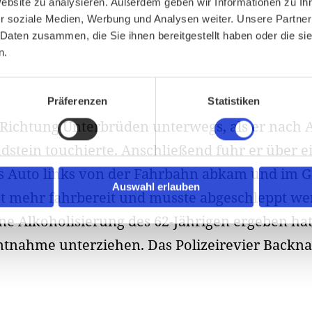
Website zu analysieren. Außerdem geben wir Informationen zu I
r soziale Medien, Werbung und Analysen weiter. Unsere Partner
 Daten zusammen, die Sie ihnen bereitgestellt haben oder die s
n.
Präferenzen
Statistiken
 Richtung Unterbrüden unterwegs, als er nach 
stein touchierte. Anschließend fuhr er über e
s Auto links von der Fahrbahn abkam und im G
Auswahl erlauben
 mehr fahrbereit und musste abgeschleppt wer
e Alkoholisierung des 62-Jährigen ergeben hatt
tnahme unterziehen. Das Polizeirevier Backna