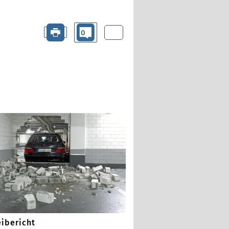
0
eibericht