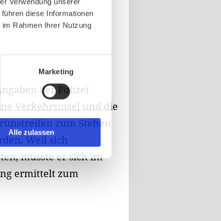
hrer Verwendung unserer
 führen diese Informationen
ie im Rahmen Ihrer Nutzung
Marketing
Angaben der Polizei
ine Verkehrsinsel und die
rünstreifen zum Stehen
Alle zulassen
den. Weil sich
en, musste er sich im
ng ermittelt zum