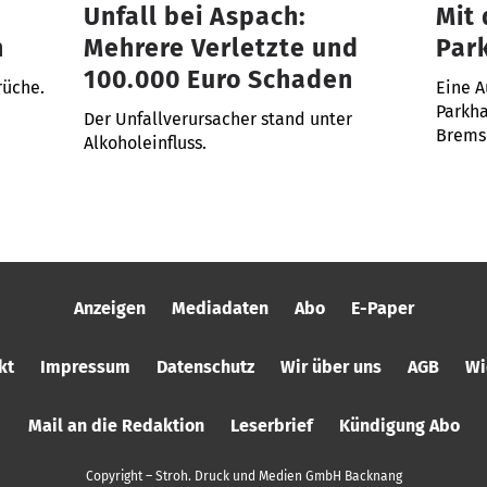
Unfall bei Aspach:
Mit
n
Mehrere Verletzte und
Par
100.000 Euro Schaden
rüche.
Eine A
Parkha
Der Unfallverursacher stand unter
Brems
Alkoholeinfluss.
Anzeigen
Mediadaten
Abo
E-Paper
kt
Impressum
Datenschutz
Wir über uns
AGB
Wi
Mail an die Redaktion
Leserbrief
Kündigung Abo
Copyright – Stroh. Druck und Medien GmbH Backnang