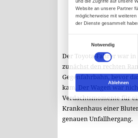
und die Zugriffe auf unsere 
Website an unsere Partner fü
möglicherweise mit weiteren
der Dienste gesammelt habe
Einwilligungsauswahl
Notwendig
Der Toyota-Fahrer war in
zunächst den rechten Rand
Gegenfahrbahn, bevor da
Ablehnen
kam. Der Wagen war nicht
Verdachtsmomente für ein
Krankenhaus einer Bluten
genauen Unfallhergang.