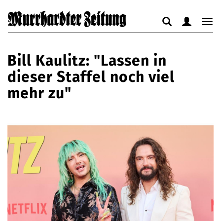
Suche
Benutzerm
Nav
anzeigen
anzeigen
anz
bzw.
bzw.
bzw
Bill Kaulitz: "Lassen in
verbergen
verbergen
ver
dieser Staffel noch viel
mehr zu"