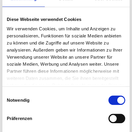
auf und gründeten auch ihre Band, später zogen sie in
die USA. Tom ist heute mit Moderatorin Heidi Klum
Diese Webseite verwendet Cookies
verheiratet ("Germany's Next Topmodel").
Wir verwenden Cookies, um Inhalte und Anzeigen zu
personalisieren, Funktionen für soziale Medien anbieten
zu können und die Zugriffe auf unsere Website zu
analysieren. Außerdem geben wir Informationen zu Ihrer
Verwendung unserer Website an unsere Partner für
soziale Medien, Werbung und Analysen weiter. Unsere
Partner führen diese Informationen möglicherweise mit
weiteren Daten zusammen, die Sie ihnen bereitgestellt
haben oder die sie im Rahmen Ihrer Nutzung der Dienste
gesammelt haben.
Einwilligungsauswahl
Notwendig
Präferenzen