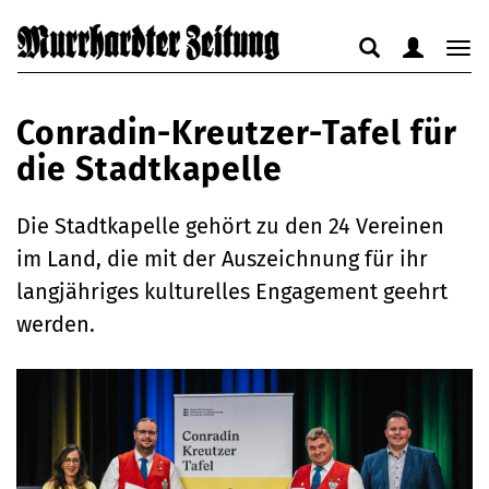
Suche
Benutzerm
Nav
anzeigen
anzeigen
anz
bzw.
bzw.
bzw
Conradin-Kreutzer-Tafel für
verbergen
verbergen
ver
die Stadtkapelle
Die Stadtkapelle gehört zu den 24 Vereinen
im Land, die mit der Auszeichnung für ihr
langjähriges kulturelles Engagement geehrt
werden.