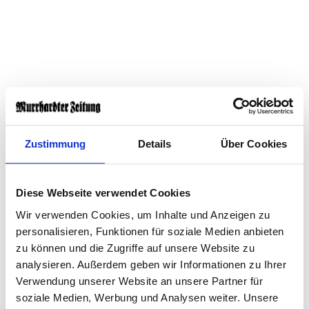
Zustimmung
Details
Über Cookies
Diese Webseite verwendet Cookies
Wir verwenden Cookies, um Inhalte und Anzeigen zu
personalisieren, Funktionen für soziale Medien anbieten
zu können und die Zugriffe auf unsere Website zu
Die Conradin-Kreutzer-Tafel ist nach dem 1780 in
analysieren. Außerdem geben wir Informationen zu Ihrer
Verwendung unserer Website an unsere Partner für
Meßkirch geborenen Komponisten Conradin Kreutzer
soziale Medien, Werbung und Analysen weiter. Unsere
benannt. Seit 1998 wird die Auszeichnung jährlich von