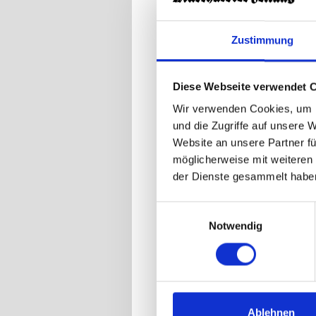
Zustimmung
Wir fr
Angebo
Diese Webseite verwendet 
Wenn S
Wir verwenden Cookies, um I
Servic
und die Zugriffe auf unsere 
murrha
Website an unsere Partner fü
möglicherweise mit weiteren
Das Pr
der Dienste gesammelt habe
läuft 
Einwilligungsauswahl
Das On
Notwendig
jederz
Schlie
Prob
Ablehnen