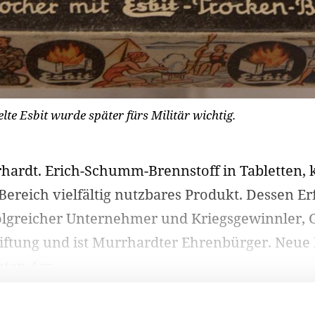
te Esbit wurde später fürs Militär wichtig.
ardt. Erich-Schumm-Brennstoff in Tabletten, ku
 Bereich vielfältig nutzbares Produkt. Dessen E
folgreicher Unternehmer und Kriegsgewinnler, 
iftung und ist Murrhardter Ehrenbürger. Neue
ten Arc...