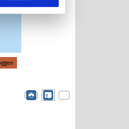
oggen
0