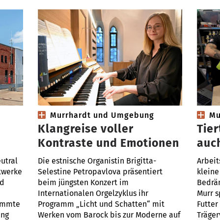
Murrhardt und Umgebung
Mu
Klangreise voller
Tier
Kontraste und Emotionen
auc
utral
Die estnische Organistin Brigitta-
Arbeit
twerke
Selestine Petropavlova präsentiert
kleine
nd
beim jüngsten Konzert im
Bedrän
Internationalen Orgelzyklus ihr
Murr s
timmte
Programm „Licht und Schatten“ mit
Futter
ung
Werken vom Barock bis zur Moderne auf
Träger