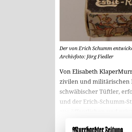
Der von Erich Schumm entwickel
Archivfoto: Jörg Fiedler
Von Elisabeth KlaperMurrh
zivilen und militärischen
schwäbischer Tüftler, er
und der Erich-Schumm-St
aus öffentlichen und priva