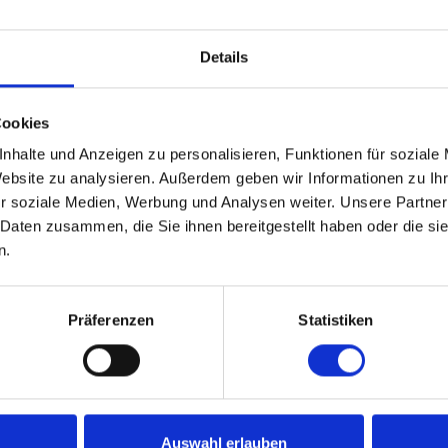
Details
euen uns, daß Sie sich für einen Artikel unseres
ts muz+ interessieren.
Cookies
ie jetzt das Online Plus-Abonnement mit unser
nhalte und Anzeigen zu personalisieren, Funktionen für soziale
e muz+ abschließen, können Sie sämtliche Artikel
Website zu analysieren. Außerdem geben wir Informationen zu I
rdter-zeitung.de lesen, die mit einem „+“ markier
r soziale Medien, Werbung und Analysen weiter. Unsere Partner
 Daten zusammen, die Sie ihnen bereitgestellt haben oder die s
obeabonnement Online Plus kostet einmalig € 0,
n.
automatisch nach 4 Wochen aus.
line Plus-Abonnement kostet € 9,90 pro Monat u
Präferenzen
Statistiken
eit kündbar.
ßen Sie jetzt eines der beiden Abonnements ab:
eabonnement Online Plus
Auswahl erlauben