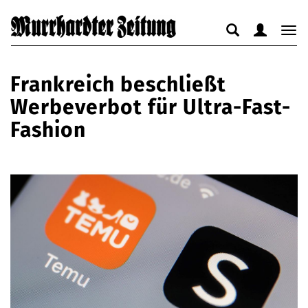
Suche
Benutzerm
Nav
anzeigen
anzeigen
anz
bzw.
bzw.
bzw
Frankreich beschließt
verbergen
verbergen
ver
Werbeverbot für Ultra-Fast-
Fashion