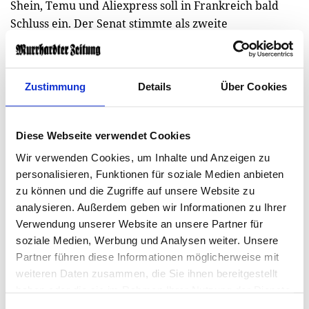
Shein, Temu und Aliexpress soll in Frankreich bald
Schluss ein. Der Senat stimmte als zweite
Parlamentskammer für ein entsprechendes Gesetz,
das Ultra-Fast-Fashion ausbremsen will. Konkret sieht
das Gesetz ein Werbeverbot zum Jahreswechsel vor.
Zustimmung
Details
Über Cookies
Auch Influencer sollen keine Werbung mehr machen
dürfen, sonst droht eine Strafzahlung.
Diese Webseite verwendet Cookies
Während ursprünglich vorgesehen war, die ganze
Wir verwenden Cookies, um Inhalte und Anzeigen zu
Fast-Fashion-Branche in den Blick zu nehmen, richten
personalisieren, Funktionen für soziale Medien anbieten
sich die Maßnahmen nun gezielt gegen "Ultra-Express-
zu können und die Zugriffe auf unsere Website zu
Plattformen", wie es im Gesetzesvorschlag heißt.
analysieren. Außerdem geben wir Informationen zu Ihrer
Gemeint sind damit Firmen, die besonders viele
Verwendung unserer Website an unsere Partner für
Produkte auf den Markt bringen, die so wenig kosten,
soziale Medien, Werbung und Analysen weiter. Unsere
dass Verbraucherinnen und Verbraucher kaum einen
Partner führen diese Informationen möglicherweise mit
Anreiz haben, abgenutzte Ware zu reparieren.
weiteren Daten zusammen, die Sie ihnen bereitgestellt
Französische und europäische Marken sind dabei
haben oder die sie im Rahmen Ihrer Nutzung der Dienste
wohl nicht mehr anvisiert, sondern die Riesen Shein,
gesammelt haben.