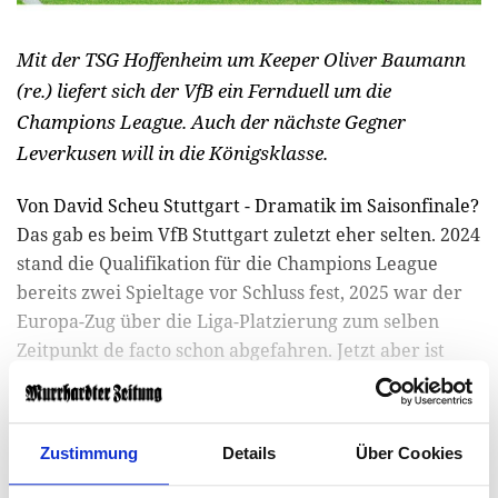
Mit der TSG Hoffenheim um Keeper Oliver Baumann
(re.) liefert sich der VfB ein Fernduell um die
Champions League. Auch der nächste Gegner
Leverkusen will in die Königsklasse.
Von David Scheu Stuttgart - Dramatik im Saisonfinale?
Das gab es beim VfB Stuttgart zuletzt eher selten. 2024
stand die Qualifikation für die Champions League
bereits zwei Spieltage vor Schluss fest, 2025 war der
Europa-Zug über die Liga-Platzierung zum selben
Zeitpunkt de facto schon abgefahren. Jetzt aber ist
alles anders. Wer den großen Nervenkitzel vermisst
hat, erhält ihn dieses Jahr doppelt...
Zustimmung
Details
Über Cookies