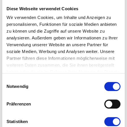
Diese Webseite verwendet Cookies
Wir freuen uns, daß Sie sich für einen
Wir verwenden Cookies, um Inhalte und Anzeigen zu
Artikel unseres Angebots muz+
personalisieren, Funktionen für soziale Medien anbieten
interessieren.
zu können und die Zugriffe auf unsere Website zu
analysieren. Außerdem geben wir Informationen zu Ihrer
Wenn Sie jetzt das Online Plus-
Verwendung unserer Website an unsere Partner für
Abonnement mit unserem Service
soziale Medien, Werbung und Analysen weiter. Unsere
muz+ abschließen, können Sie
Partner führen diese Informationen möglicherweise mit
sämtliche Artikel auf murrhardter-
weiteren Daten zusammen, die Sie ihnen bereitgestellt
haben oder die sie im Rahmen Ihrer Nutzung der Dienste
zeitung.de lesen, die mit einem „+“
gesammelt haben.
markiert sind.
Einwilligungsauswahl
Notwendig
Das Probeabonnement Online Plus
kostet einmalig € 0,99 und läuft
Präferenzen
automatisch nach 4 Wochen aus.
Das Online Plus-Abonnement kostet €
Statistiken