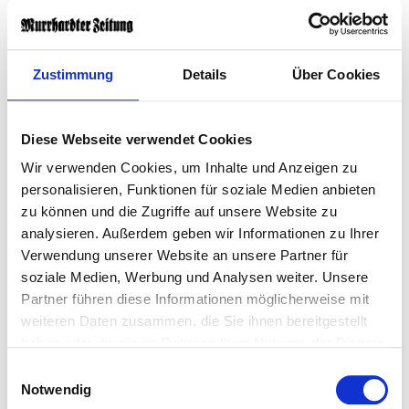
Abonnements ab:
Probeabonnement Online Plus
Zustimmung
Details
Über Cookies
Online Plus-Abonnement
Diese Webseite verwendet Cookies
Sie haben bereits ein Print- oder E-
Paperabo?
Wir verwenden Cookies, um Inhalte und Anzeigen zu
personalisieren, Funktionen für soziale Medien anbieten
zu können und die Zugriffe auf unsere Website zu
Kostenloser Zugang zu muz+
analysieren. Außerdem geben wir Informationen zu Ihrer
Verwendung unserer Website an unsere Partner für
soziale Medien, Werbung und Analysen weiter. Unsere
Sie sind Abonnent?
Hier einloggen
Partner führen diese Informationen möglicherweise mit
weiteren Daten zusammen, die Sie ihnen bereitgestellt
haben oder die sie im Rahmen Ihrer Nutzung der Dienste
Erstellt:
30. Juni 2026, 06:00 Uhr
gesammelt haben.
Einwilligungsauswahl
Notwendig