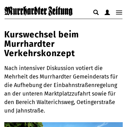
Suche
Benutzerm
Nav
anzeigen
anzeigen
anz
bzw.
bzw.
bzw
Kurswechsel beim
verbergen
verbergen
ver
Murrhardter
Verkehrskonzept
Nach intensiver Diskussion votiert die
Mehrheit des Murrhardter Gemeinderats für
die Aufhebung der Einbahnstraßenregelung
an der unteren Marktplatzzufahrt sowie für
den Bereich Walterichsweg, Oetingerstraße
und Jahnstraße.