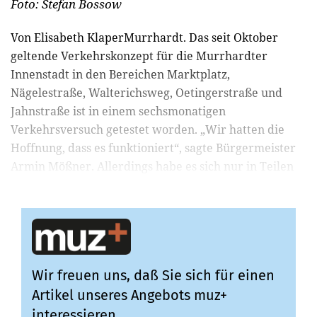
Foto: Stefan Bossow
Von Elisabeth KlaperMurrhardt. Das seit Oktober
geltende Verkehrskonzept für die Murrhardter
Innenstadt in den Bereichen Marktplatz,
Nägelestraße, Walterichsweg, Oetingerstraße und
Jahnstraße ist in einem sechsmonatigen
Verkehrsversuch getestet worden. „Wir hatten die
Hoffnung, dass es funktioniert“, sagte Bürgermeister
Armin Mößner. Allerdings habe es sich nur in Teilen
bewährt und nicht überall...
Wir freuen uns, daß Sie sich für einen
Artikel unseres Angebots muz+
interessieren.