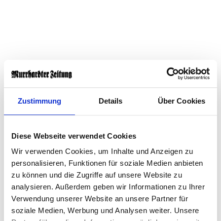
Nach Angaben der Polizei fuhr der 55-Jährige auf der
Karnsberger Straße und missachtete an der Kreuzung
Zustimmung
Details
Über Cookies
zur Erich-Schumm-Straße die Vorfahrt des VW. Durch
den Zusammenstoß wurden beide Fahrzeuge so stark
beschädigt, dass sie abgeschleppt werden mussten.
Diese Webseite verwendet Cookies
Der Gesamtschaden belief sich auf rund 25000 Euro.
Wir verwenden Cookies, um Inhalte und Anzeigen zu
personalisieren, Funktionen für soziale Medien anbieten
zu können und die Zugriffe auf unsere Website zu
Erstellt:
4. Juli 2026, 14:12 Uhr
analysieren. Außerdem geben wir Informationen zu Ihrer
Verwendung unserer Website an unsere Partner für
soziale Medien, Werbung und Analysen weiter. Unsere
0