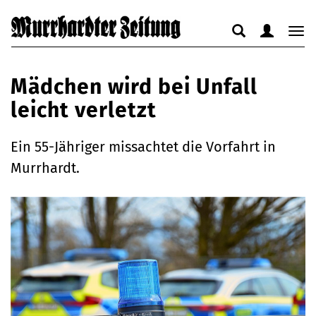
Suche
Benutzerm
Nav
anzeigen
anzeigen
anz
bzw.
bzw.
bzw
Mädchen wird bei Unfall
verbergen
verbergen
ver
leicht verletzt
Ein 55-Jähriger missachtet die Vorfahrt in
Murrhardt.