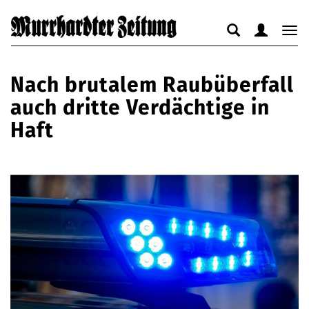
Suche
Benutzerm
Nav
anzeigen
anzeigen
anz
bzw.
bzw.
bzw
Nach brutalem Raubüberfall
verbergen
verbergen
ver
auch dritte Verdächtige in
Haft