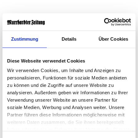
Zustimmung
Details
Über Cookies
Diese Webseite verwendet Cookies
Wir verwenden Cookies, um Inhalte und Anzeigen zu
personalisieren, Funktionen für soziale Medien anbieten
zu können und die Zugriffe auf unsere Website zu
analysieren. Außerdem geben wir Informationen zu Ihrer
Verwendung unserer Website an unsere Partner für
soziale Medien, Werbung und Analysen weiter. Unsere
Partner führen diese Informationen möglicherweise mit
Während der Fahrt in einem Rettungswagen hat ein
weiteren Daten zusammen, die Sie ihnen bereitgestellt
Patient einen Notfallsanitäter in Karlsruhe derart
haben oder die sie im Rahmen Ihrer Nutzung der Dienste
gesammelt haben.