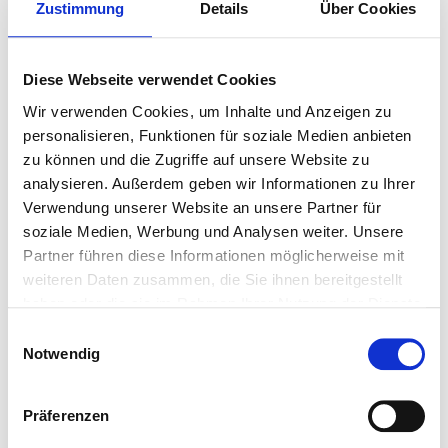
Zustimmung
Details
Über Cookies
Sie haben bereits ein Print- oder E-
Paperabo?
Diese Webseite verwendet Cookies
Kostenloser Zugang zu muz+
Wir verwenden Cookies, um Inhalte und Anzeigen zu
personalisieren, Funktionen für soziale Medien anbieten
zu können und die Zugriffe auf unsere Website zu
Sie sind Abonnent?
Hier einloggen
analysieren. Außerdem geben wir Informationen zu Ihrer
Verwendung unserer Website an unsere Partner für
soziale Medien, Werbung und Analysen weiter. Unsere
Erstellt:
3. Juni 2026, 06:00 Uhr
Partner führen diese Informationen möglicherweise mit
weiteren Daten zusammen, die Sie ihnen bereitgestellt
haben oder die sie im Rahmen Ihrer Nutzung der Dienste
0
gesammelt haben.
Einwilligungsauswahl
Notwendig
Präferenzen
Lesen Sie jetzt!