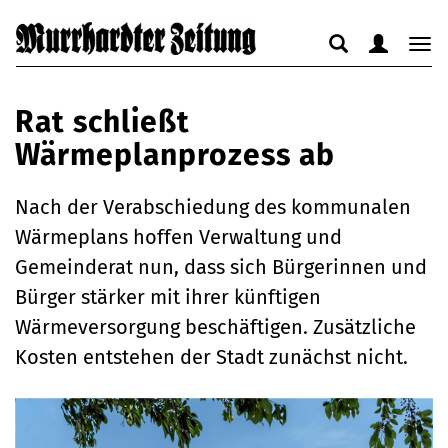
Suche
Benutzerm
Nav
anzeigen
anzeigen
anz
bzw.
bzw.
bzw
Rat schließt
verbergen
verbergen
ver
Wärmeplanprozess ab
Nach der Verabschiedung des kommunalen
Wärmeplans hoffen Verwaltung und
Gemeinderat nun, dass sich Bürgerinnen und
Bürger stärker mit ihrer künftigen
Wärmeversorgung beschäftigen. Zusätzliche
Kosten entstehen der Stadt zunächst nicht.