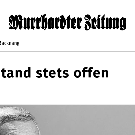
Backnang
stand stets offen