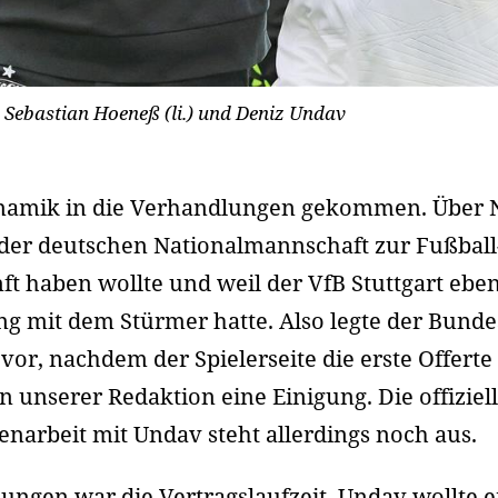
 Sebastian Hoeneß (li.) und Deniz Undav
t Dynamik in die Verhandlungen gekommen. Über 
 der deutschen Nationalmannschaft zur Fußba
ft haben wollte und weil der VfB Stuttgart ebe
g mit dem Stürmer hatte. Also legte der Bundesl
or, nachdem der Spielerseite die erste Offerte
n unserer Redaktion eine Einigung. Die offiziel
narbeit mit Undav steht allerdings noch aus.
ngen war die Vertragslaufzeit. Undav wollte e