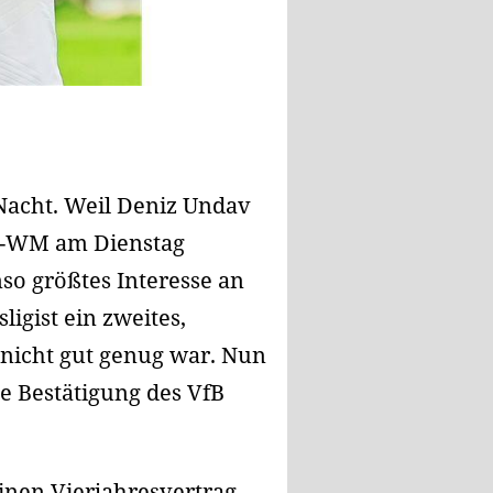
Nacht. Weil Deniz Undav
ll-WM am Dienstag
nso größtes Interesse an
igist ein zweites,
 nicht gut genug war. Nun
le Bestätigung des VfB
inen Vierjahresvertrag,