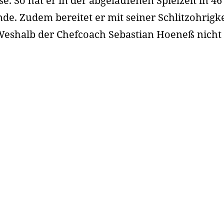
se. So hat er in der abgelaufenen Spielzeit in 46
ende. Zudem bereitet er mit seiner Schlitzohrig
 Weshalb der Chefcoach Sebastian Hoeneß nicht