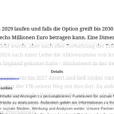
 2029 laufen und falls die Option greift bis 2030
 sechs Millionen Euro betragen kann. Eine Dime
reicht wurde, aber auch eine Fortsetzung der Er
2024 nach einer Leihe die Ablösesumme von kn
 England gekostet hatte – Höchstwert in der Ve
Details
papier war bis 2027 datiert und ließ Undav vie
 setzt der VfB seinen Weg mit ihm fort. Zu au
Cookies
Gesamtpaket des Vertragswerks auf mehr als 30 
nhalte und Anzeigen zu personalisieren, Funktionen für soziale
 allein für seine Unterschrift drei Millionen Eu
Website zu analysieren. Außerdem geben wir Informationen zu I
r soziale Medien, Werbung und Analysen weiter. Unsere Partner
re Provisionen.