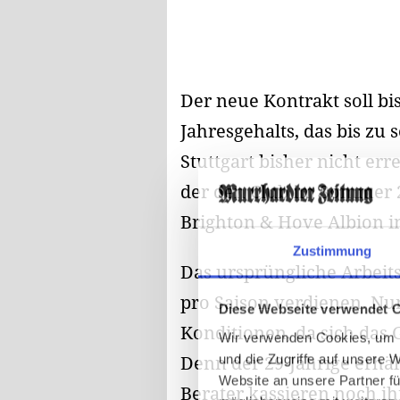
Der neue Kontrakt soll bis
Jahresgehalts, das bis zu
Stuttgart bisher nicht er
der den Club im Sommer 
Brighton & Hove Albion in
Zustimmung
Das ursprüngliche Arbeits
pro Saison verdienen. Nun
Diese Webseite verwendet 
Konditionen, da sich das 
Wir verwenden Cookies, um I
Denn der 29-Jährige erhält
und die Zugriffe auf unsere 
Website an unsere Partner fü
Berater kassieren noch ih