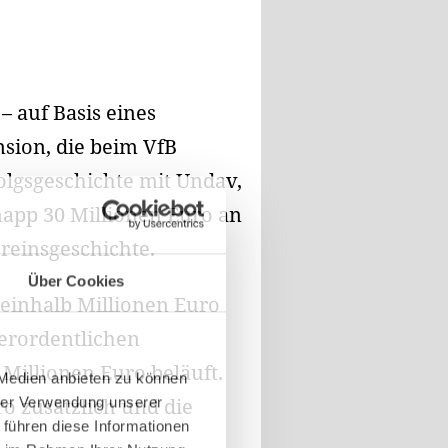
 – auf Basis eines
nsion, die beim VfB
folgsgeschichte mit Undav,
app 30 Millionen Euro an
reinsgeschichte.
Über Cookies
reinhalb Millionen Euro
ßerordentlichen
Millionen Euro beläuft.
 Medien anbieten zu können
ro zusätzlich und die
hrer Verwendung unserer
 führen diese Informationen