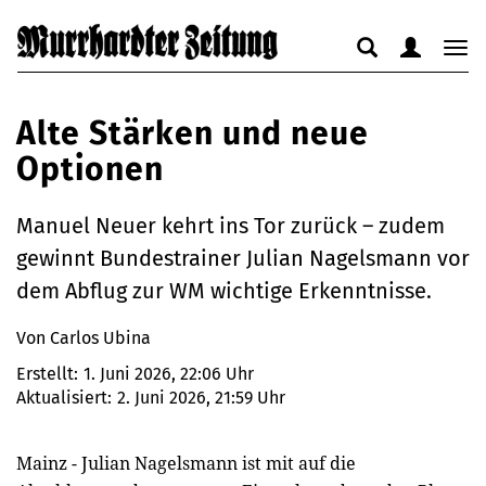
Suche
Benutzerm
Nav
anzeigen
anzeigen
anz
bzw.
bzw.
bzw
Alte Stärken und neue
verbergen
verbergen
ver
Optionen
Manuel Neuer kehrt ins Tor zurück – zudem
gewinnt Bundestrainer Julian Nagelsmann vor
dem Abflug zur WM wichtige Erkenntnisse.
Von Carlos Ubina
Erstellt:
1. Juni 2026, 22:06 Uhr
Aktualisiert:
2. Juni 2026, 21:59 Uhr
Mainz - Julian Nagelsmann ist mit auf die