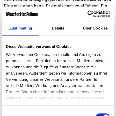
Pfosten stehen kann. Erstmals nach zwei Jahren. Ein
Risiko wird Julian Nagelsmann bei der sogenannten
„Wade der Nation“ aber nicht eingehen. Das hat der
Bundestrainer mehrfach betont. Er hat ja noch Oliver
Zustimmung
Details
Über Cookies
Baumann.
Abwehr Die Viererkette steht zu drei Vierteln. Joshua
Diese Webseite verwendet Cookies
Kimmich auf rechts sowie Jonathan Tah und Nico
Wir verwenden Cookies, um Inhalte und Anzeigen zu
Schlotterbeck in der Innenverteidigung sind in der
personalisieren, Funktionen für soziale Medien anbieten
DFB-Elf vorerst gesetzt. Auf der linken Seite erhielt
zu können und die Zugriffe auf unsere Website zu
Nathaniel Brown gegen Finnland den Vorzug vor
analysieren. Außerdem geben wir Informationen zu Ihrer
David Raum – und der Frankfurter machte seine
Verwendung unserer Website an unsere Partner für
Sache gut. Vor allem gegen „Speedspieler“ auf den
soziale Medien, Werbung und Analysen weiter. Unsere
Flügeln sieht Nagelsmann Brown im Vorteil, weil er
Partner führen diese Informationen möglicherweise mit
weiteren Daten zusammen, die Sie ihnen bereitgestellt
extrem schnell ist und stärker verteidigt als Raum.
haben oder die sie im Rahmen Ihrer Nutzung der Dienste
Der Leipziger ist dafür der bessere Flankengeber.
gesammelt haben.
Einwilligungsauswahl