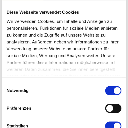
Diese Webseite verwendet Cookies
Wir verwenden Cookies, um Inhalte und Anzeigen zu
personalisieren, Funktionen für soziale Medien anbieten
2011 - Der Bundestag beschließt mit einer
zu können und die Zugriffe auf unsere Website zu
parteiübergreifenden Mehrheit von 513 Ja-Stimmen
analysieren. Außerdem geben wir Informationen zu Ihrer
den endgültigen Ausstieg Deutschlands aus der
Verwendung unserer Website an unsere Partner für
Atomenergie bis 2022 – als erste große
soziale Medien, Werbung und Analysen weiter. Unsere
Industrienation weltweit. Als Konsequenz aus der
Partner führen diese Informationen möglicherweise mit
Reaktorkatastrophe von Fukushima werden acht
weiteren Daten zusammen, die Sie ihnen bereitgestellt
haben oder die sie im Rahmen Ihrer Nutzung der Dienste
Atomkraftwerke sofort stillgelegt und die restlichen
gesammelt haben.
neun schrittweise abgeschaltet;
Einwilligungsauswahl
Notwendig
2006 - Mit ihrem Ja zur Föderalismusreform
beschließen Union und SPD im Bundestag die
Präferenzen
umfassendste Verfassungsänderung seit Bestehen der
Bundesrepublik. Die rund zwei Dutzend
Statistiken
Grundgesetzänderungen regeln die Zuständigkeiten